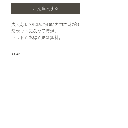
定期購入する
大人な味のBeautyBitsカカオ味が8
袋セットになって登場。
セットでお得で送料無料。
特徴
植物由来材料のみ使用で罪悪感ゼロ！
原材料名
ダイエット中の間食・朝の忙しい時間
にサクッとパクッと栄養補給。
デーツペースト、デーツ、アーモン
美にコミットするほろ苦チョコレート
特定原材料等
ド、ココナッツファイン、ソイプロテ
味。
イン、トマトパルプ、ココアパウダ
一袋4粒入り。
アーモンド、カシューナッツ、大豆
ー、カシューナッツ、豆乳、ココアバ
お日持ち
ター、ラカント、イヌリン、オレンジ
※本品製造ラインでは、えび、かに、
ピール、オーツ麦ファイバー、ココナ
180日
くるみ、小麦、そば、卵、乳、洛花生
ッツオイル、塩
栄養成分表示
を含む製品を製造しています。