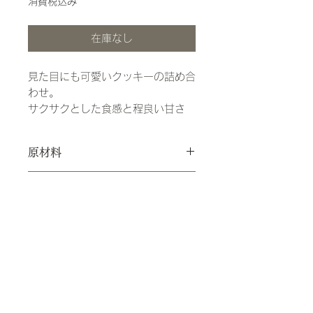
消費税込み
在庫なし
見た目にも可愛いクッキーの詰め合
わせ。
サクサクとした食感と程良い甘さ
で、食べ始めると手が止まらなくな
ります。
原材料
シンプルだからこそ美味しい。色々
な味のクッキーをお楽しみくださ
い。
特定原材料等
~~~~~Cake Shop Neiro~~~~~
お日持ち
山口県下関市ののどかな風景の中に
お店を構える人気店
出荷日から約2週間
保存方法
「cake shop neiro（ケーキショッ
プネイロ）」さん。
直射日光、高温多湿を避けて保存して
月に2回だけオープンするお店には
ください。